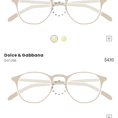
+
Dolce & Gabbana
$430
DG1356
+