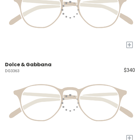
+
Dolce & Gabbana
$340
DG3363
+