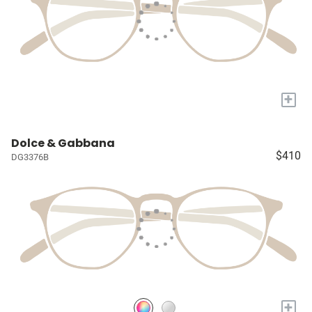
+
Dolce & Gabbana
$410
DG3376B
+