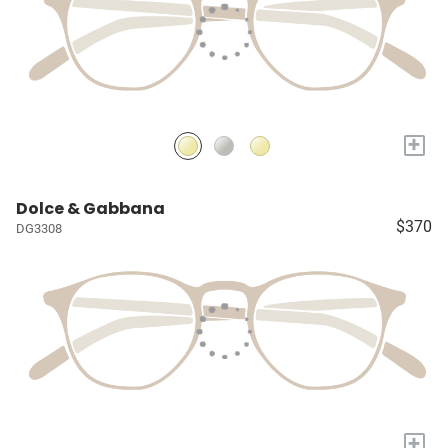
+
Dolce & Gabbana
$370
DG3308
+