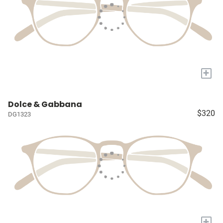
+
Dolce & Gabbana
$320
DG1323
+