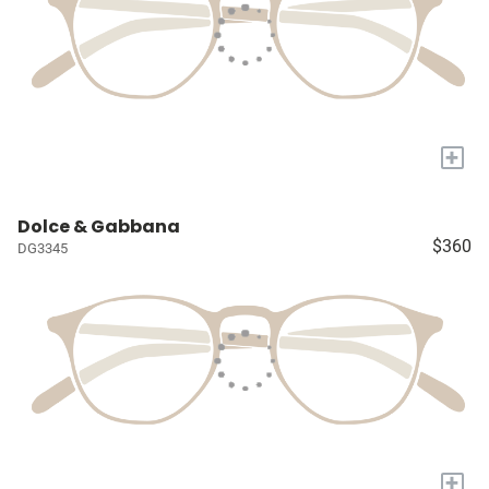
+
Dolce & Gabbana
$360
DG3345
+