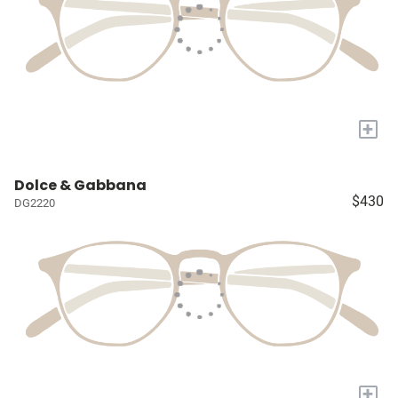
+
Dolce & Gabbana
$430
DG2220
+