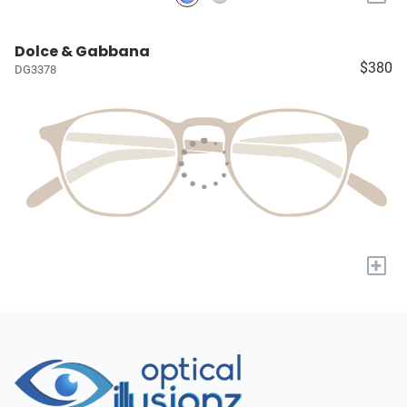
Dolce & Gabbana
$380
DG3378
+