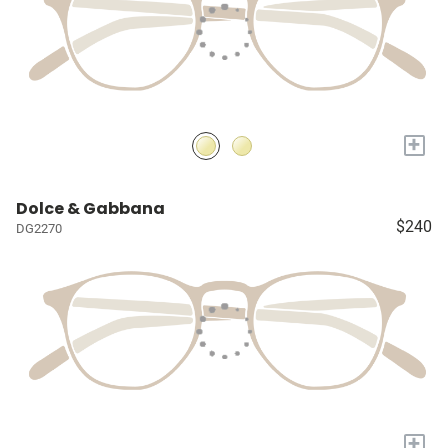
+
Dolce & Gabbana
$240
DG2270
+