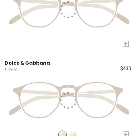
+
Dolce & Gabbana
$430
DG2321
+