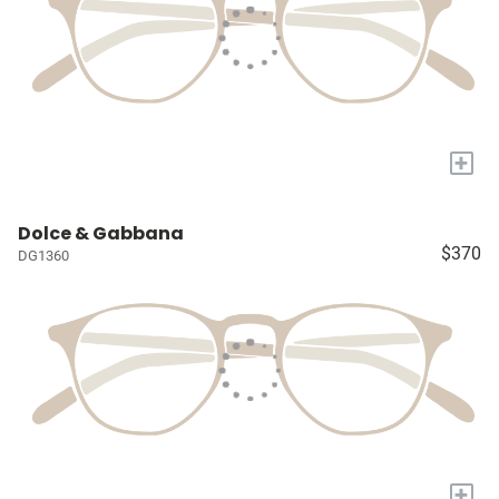
+
Dolce & Gabbana
$370
DG1360
+