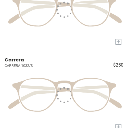
+
Carrera
$250
CARRERA 1032/S
+