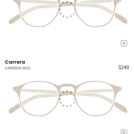
+
Carrera
$240
CARRERA 3022
+