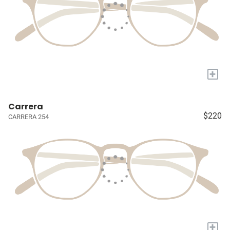
+
Carrera
$220
CARRERA 254
+