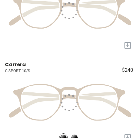
+
Carrera
$240
C SPORT 10/S
+