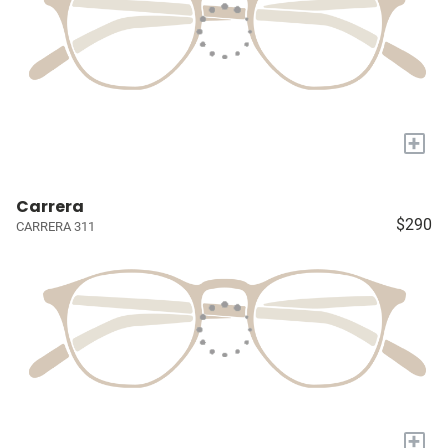
+
Carrera
$290
CARRERA 311
+