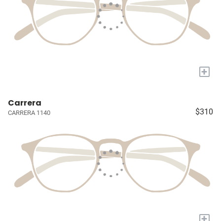
+
Carrera
$310
CARRERA 1140
+