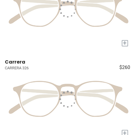
+
Carrera
$260
CARRERA 326
+