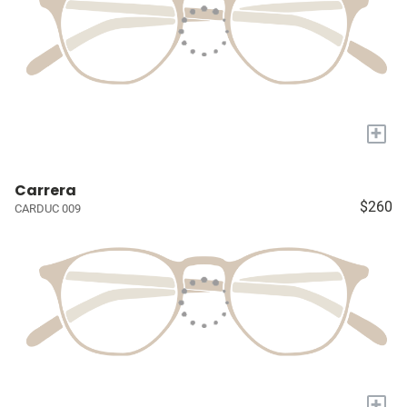
+
Carrera
$260
CARDUC 009
+