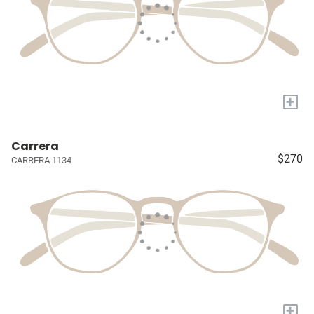
+
Carrera
$270
CARRERA 1134
+