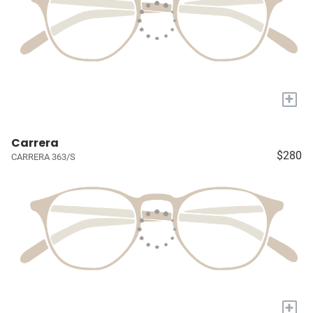
+
Carrera
$280
CARRERA 363/S
+