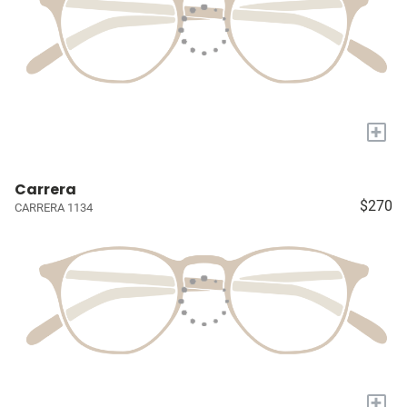
+
Carrera
$270
CARRERA 1134
+