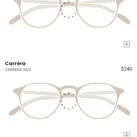
+
Carrera
$240
CARRERA 3022
+