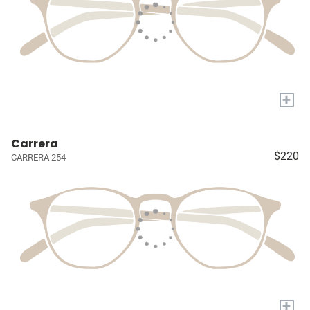
+
Carrera
$220
CARRERA 254
+