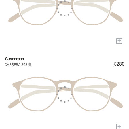
+
Carrera
$280
CARRERA 363/S
+