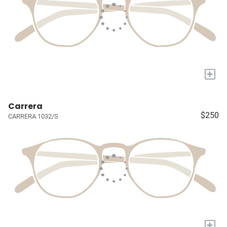
+
Carrera
$250
CARRERA 1032/S
+