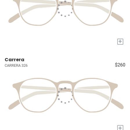
+
Carrera
$260
CARRERA 326
+