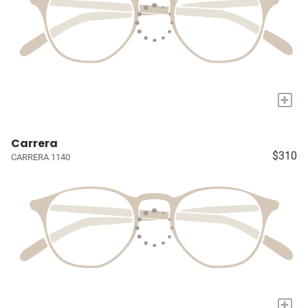
+
Carrera
$310
CARRERA 1140
+