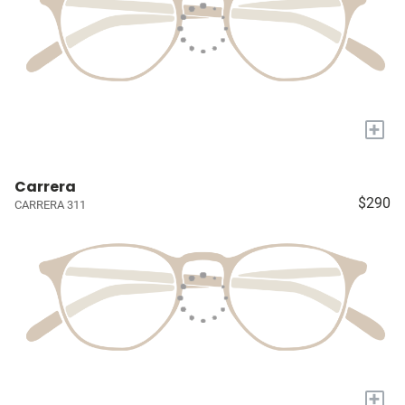
+
Carrera
$290
CARRERA 311
+