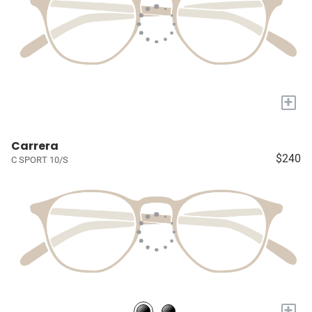
+
Carrera
$240
C SPORT 10/S
+