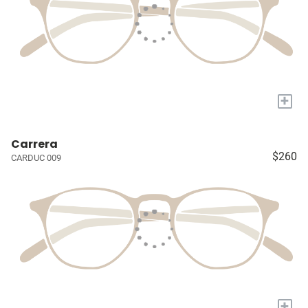
+
Carrera
$260
CARDUC 009
+